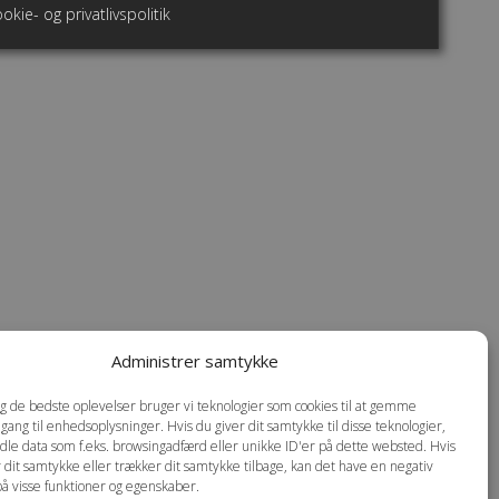
okie- og privatlivspolitik
Administrer samtykke
dig de bedste oplevelser bruger vi teknologier som cookies til at gemme
dgang til enhedsoplysninger. Hvis du giver dit samtykke til disse teknologier,
dle data som f.eks. browsingadfærd eller unikke ID'er på dette websted. Hvis
r dit samtykke eller trækker dit samtykke tilbage, kan det have en negativ
på visse funktioner og egenskaber.