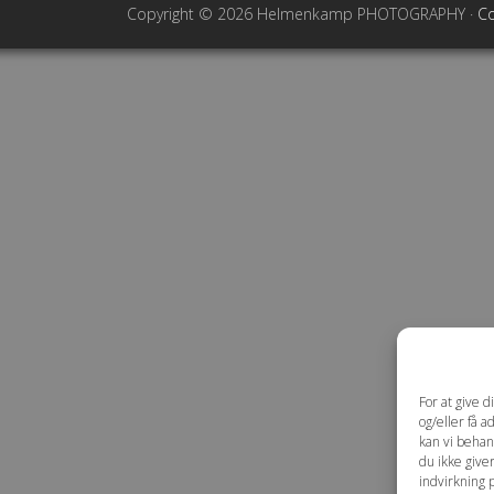
Copyright © 2026 Helmenkamp PHOTOGRAPHY ·
Co
For at give 
og/eller få a
kan vi behan
du ikke give
indvirkning 