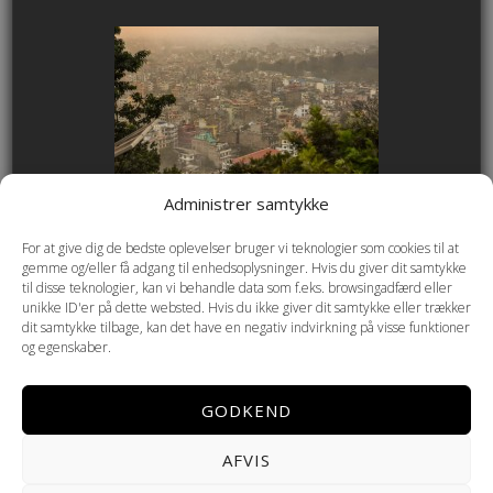
Administrer samtykke
For at give dig de bedste oplevelser bruger vi teknologier som cookies til at
gemme og/eller få adgang til enhedsoplysninger. Hvis du giver dit samtykke
til disse teknologier, kan vi behandle data som f.eks. browsingadfærd eller
unikke ID'er på dette websted. Hvis du ikke giver dit samtykke eller trækker
dit samtykke tilbage, kan det have en negativ indvirkning på visse funktioner
og egenskaber.
GODKEND
AFVIS