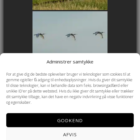
Administrer samtykke
For at give dig de bedste oplevelser bruger vi teknologier som cookies til at
gemme og/eller få adgang til enhedsoplysninger. Hvis du giver dit samtykke
til disse teknologier, kan vi behandle data som f.eks. browsingadfærd eller
unikke ID'er på dette websted. Hvis du ikke giver dit samtykke eller trækker
dit samtykke tilbage, kan det have en negativ indvirkning på visse funktioner
og egenskaber.
GODKEND
AFVIS