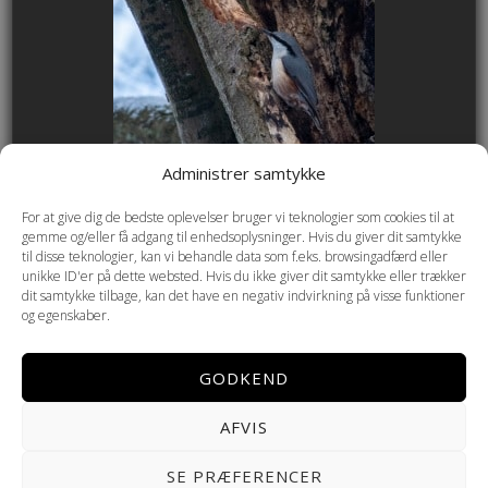
Administrer samtykke
For at give dig de bedste oplevelser bruger vi teknologier som cookies til at
gemme og/eller få adgang til enhedsoplysninger. Hvis du giver dit samtykke
til disse teknologier, kan vi behandle data som f.eks. browsingadfærd eller
unikke ID'er på dette websted. Hvis du ikke giver dit samtykke eller trækker
dit samtykke tilbage, kan det have en negativ indvirkning på visse funktioner
og egenskaber.
GODKEND
AFVIS
Copyright © 2026 Helmenkamp PHOTOGRAPHY ·
Cookie- og
SE PRÆFERENCER