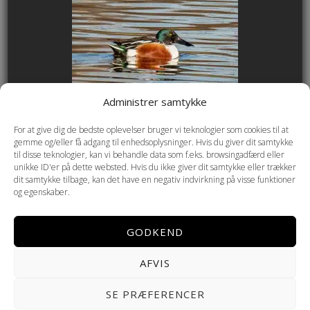
Administrer samtykke
For at give dig de bedste oplevelser bruger vi teknologier som cookies til at
gemme og/eller få adgang til enhedsoplysninger. Hvis du giver dit samtykke
til disse teknologier, kan vi behandle data som f.eks. browsingadfærd eller
unikke ID'er på dette websted. Hvis du ikke giver dit samtykke eller trækker
dit samtykke tilbage, kan det have en negativ indvirkning på visse funktioner
og egenskaber.
GODKEND
AFVIS
Copyright © 2026 Helmenkamp PHOTOGRAPHY ·
Cookie- og
SE PRÆFERENCER
privatlivspolitik