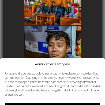
Administrer samtykke
For at give dig de bedste oplevelser bruger vi teknologier som cookies til at
gemme og/eller få adgang til enhedsoplysninger. Hvis du giver dit samtykke
til disse teknologier, kan vi behandle data som f.eks. browsingadfærd eller
unikke ID'er på dette websted. Hvis du ikke giver dit samtykke eller trækker
dit samtykke tilbage, kan det have en negativ indvirkning på visse funktioner
og egenskaber.