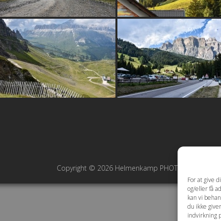
Copyright © 2026 Helmenkamp PHOTOGRAPHY ·
Co
For at give 
og/eller få a
kan vi behan
du ikke give
indvirkning 