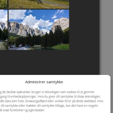
Administrer samtykke
okie- og privatlivspolitik
dig de bedste oplevelser bruger vi teknologier som cookies til at gemme
dgang til enhedsoplysninger. Hvis du giver dit samtykke til disse teknologier,
dle data som f.eks. browsingadfærd eller unikke ID'er på dette websted. Hvis
r dit samtykke eller trækker dit samtykke tilbage, kan det have en negativ
på visse funktioner og egenskaber.