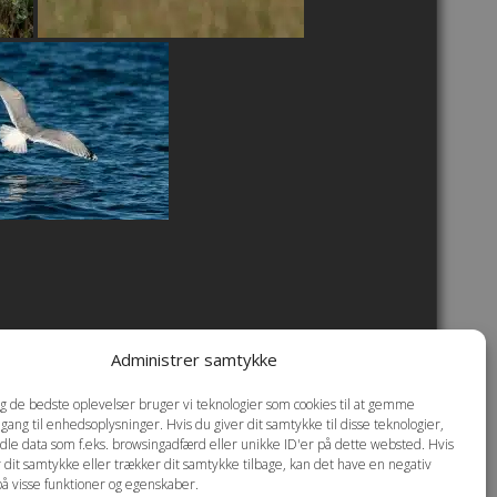
Administrer samtykke
okie- og privatlivspolitik
dig de bedste oplevelser bruger vi teknologier som cookies til at gemme
dgang til enhedsoplysninger. Hvis du giver dit samtykke til disse teknologier,
dle data som f.eks. browsingadfærd eller unikke ID'er på dette websted. Hvis
r dit samtykke eller trækker dit samtykke tilbage, kan det have en negativ
på visse funktioner og egenskaber.