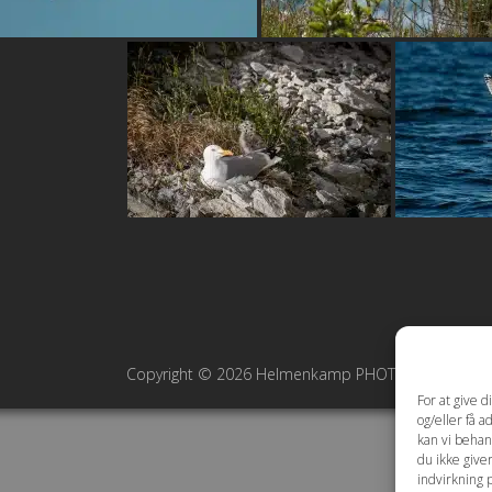
Copyright © 2026 Helmenkamp PHOTOGRAPHY ·
Co
For at give 
og/eller få a
kan vi behan
du ikke give
indvirkning 