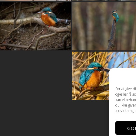
For at give 
og/eller få a
kan vi behan
du ikke give
indvirkning 
GO