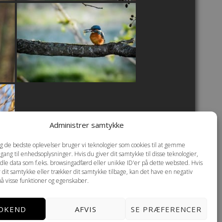
Administrer samtykke
dig de bedste oplevelser bruger vi teknologier som cookies til at gemme
dgang til enhedsoplysninger. Hvis du giver dit samtykke til disse teknologier,
dle data som f.eks. browsingadfærd eller unikke ID'er på dette websted. Hvis
r dit samtykke eller trækker dit samtykke tilbage, kan det have en negativ
på visse funktioner og egenskaber.
DKEND
AFVIS
SE PRÆFERENCER