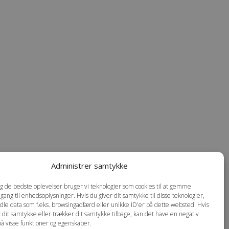
Administrer samtykke
dig de bedste oplevelser bruger vi teknologier som cookies til at gemme
dgang til enhedsoplysninger. Hvis du giver dit samtykke til disse teknologier,
dle data som f.eks. browsingadfærd eller unikke ID'er på dette websted. Hvis
r dit samtykke eller trækker dit samtykke tilbage, kan det have en negativ
på visse funktioner og egenskaber.