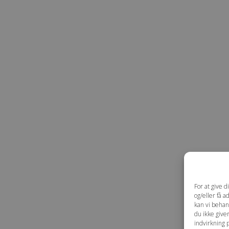
For at give 
og/eller få a
kan vi behan
du ikke give
indvirkning 