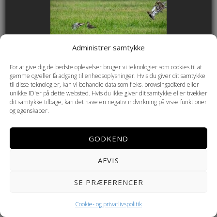
Administrer samtykke
For at give dig de bedste oplevelser bruger vi teknologier som cookies til at
gemme og/eller få adgang til enhedsoplysninger. Hvis du giver dit samtykke
til disse teknologier, kan vi behandle data som f.eks. browsingadfærd eller
unikke ID'er på dette websted. Hvis du ikke giver dit samtykke eller trækker
dit samtykke tilbage, kan det have en negativ indvirkning på visse funktioner
Copyright © 2026 Helmenkamp PHOTOGRAPHY ·
Cookie- og
og egenskaber.
privatlivspolitik
GODKEND
AFVIS
SE PRÆFERENCER
Cookie- og privatlivspolitik