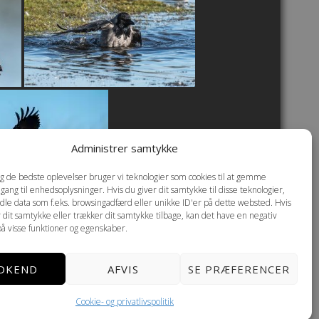
Administrer samtykke
dig de bedste oplevelser bruger vi teknologier som cookies til at gemme
dgang til enhedsoplysninger. Hvis du giver dit samtykke til disse teknologier,
dle data som f.eks. browsingadfærd eller unikke ID'er på dette websted. Hvis
r dit samtykke eller trækker dit samtykke tilbage, kan det have en negativ
på visse funktioner og egenskaber.
DKEND
AFVIS
SE PRÆFERENCER
Cookie- og privatlivspolitik
okie- og privatlivspolitik