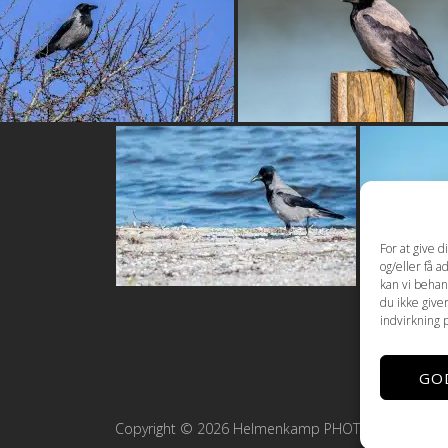
For at give 
og/eller få a
kan vi behan
du ikke give
indvirkning 
GO
Copyright © 2026 Helmenkamp PHOTOGRAPHY ·
Co