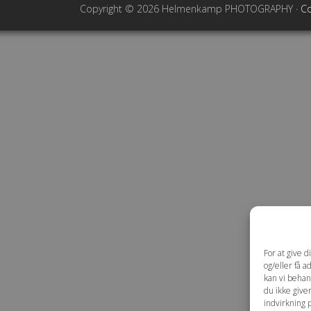
Copyright © 2026 Helmenkamp PHOTOGRAPHY ·
Co
For at give 
og/eller få a
kan vi behan
du ikke give
indvirkning 