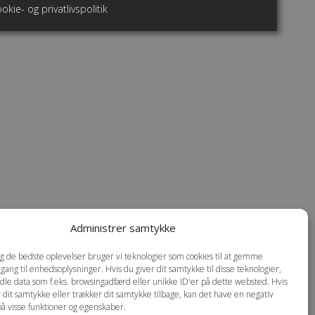
okie- og privatlivspolitik
Administrer samtykke
dig de bedste oplevelser bruger vi teknologier som cookies til at gemme
dgang til enhedsoplysninger. Hvis du giver dit samtykke til disse teknologier,
dle data som f.eks. browsingadfærd eller unikke ID'er på dette websted. Hvis
r dit samtykke eller trækker dit samtykke tilbage, kan det have en negativ
på visse funktioner og egenskaber.