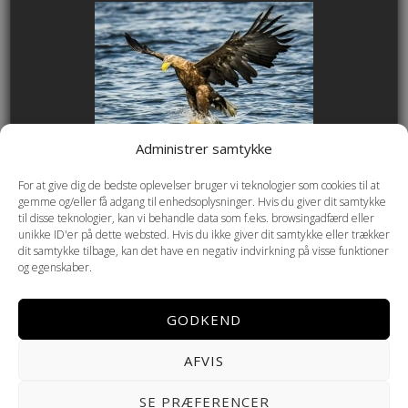
Administrer samtykke
For at give dig de bedste oplevelser bruger vi teknologier som cookies til at
gemme og/eller få adgang til enhedsoplysninger. Hvis du giver dit samtykke
til disse teknologier, kan vi behandle data som f.eks. browsingadfærd eller
unikke ID'er på dette websted. Hvis du ikke giver dit samtykke eller trækker
dit samtykke tilbage, kan det have en negativ indvirkning på visse funktioner
og egenskaber.
GODKEND
AFVIS
Copyright © 2026 Helmenkamp PHOTOGRAPHY ·
Cookie- og
SE PRÆFERENCER