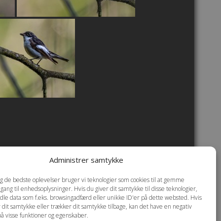
Administrer samtykke
okie- og privatlivspolitik
dig de bedste oplevelser bruger vi teknologier som cookies til at gemme
dgang til enhedsoplysninger. Hvis du giver dit samtykke til disse teknologier,
dle data som f.eks. browsingadfærd eller unikke ID'er på dette websted. Hvis
r dit samtykke eller trækker dit samtykke tilbage, kan det have en negativ
på visse funktioner og egenskaber.