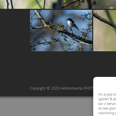
Copyright © 2026 Helmenkamp PHOTOGRAPHY ·
Co
For at give 
og/eller få a
kan vi behan
du ikke give
indvirkning 