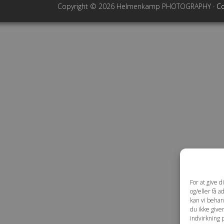
Copyright © 2026 Helmenkamp PHOTOGRAPHY ·
Co
For at give 
og/eller få a
kan vi behan
du ikke give
indvirkning 