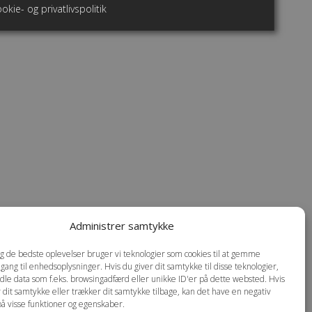
okie- og privatlivspolitik
Administrer samtykke
dig de bedste oplevelser bruger vi teknologier som cookies til at gemme
dgang til enhedsoplysninger. Hvis du giver dit samtykke til disse teknologier,
dle data som f.eks. browsingadfærd eller unikke ID'er på dette websted. Hvis
r dit samtykke eller trækker dit samtykke tilbage, kan det have en negativ
på visse funktioner og egenskaber.