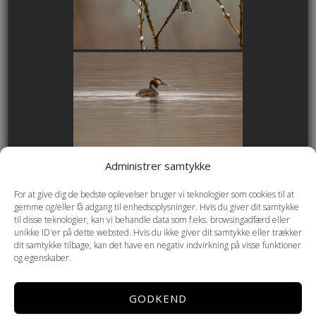
Administrer samtykke
For at give dig de bedste oplevelser bruger vi teknologier som cookies til at
gemme og/eller få adgang til enhedsoplysninger. Hvis du giver dit samtykke
til disse teknologier, kan vi behandle data som f.eks. browsingadfærd eller
unikke ID'er på dette websted. Hvis du ikke giver dit samtykke eller trækker
dit samtykke tilbage, kan det have en negativ indvirkning på visse funktioner
og egenskaber.
GODKEND