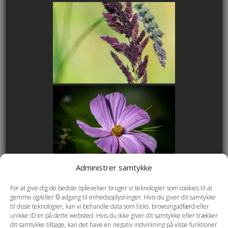
Administrer samtykke
For at give dig de bedste oplevelser bruger vi teknologier som cookies til at
gemme og/eller få adgang til enhedsoplysninger. Hvis du giver dit samtykke
til disse teknologier, kan vi behandle data som f.eks. browsingadfærd eller
unikke ID'er på dette websted. Hvis du ikke giver dit samtykke eller trækker
dit samtykke tilbage, kan det have en negativ indvirkning på visse funktioner