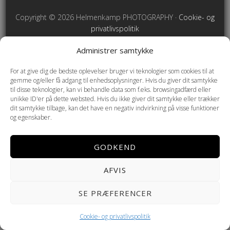
Copyright © 2026 Helmenkamp PHOTOGRAPHY ·
Cookie- og
privatlivspolitik
Administrer samtykke
For at give dig de bedste oplevelser bruger vi teknologier som cookies til at
gemme og/eller få adgang til enhedsoplysninger. Hvis du giver dit samtykke
til disse teknologier, kan vi behandle data som f.eks. browsingadfærd eller
unikke ID'er på dette websted. Hvis du ikke giver dit samtykke eller trækker
dit samtykke tilbage, kan det have en negativ indvirkning på visse funktioner
og egenskaber.
GODKEND
AFVIS
SE PRÆFERENCER
Cookie- og privatlivspolitik