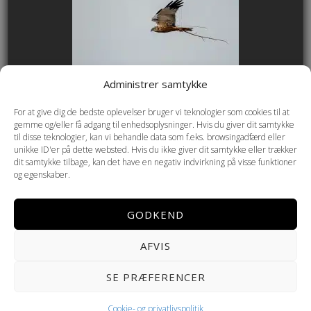
Administrer samtykke
For at give dig de bedste oplevelser bruger vi teknologier som cookies til at
gemme og/eller få adgang til enhedsoplysninger. Hvis du giver dit samtykke
til disse teknologier, kan vi behandle data som f.eks. browsingadfærd eller
unikke ID'er på dette websted. Hvis du ikke giver dit samtykke eller trækker
dit samtykke tilbage, kan det have en negativ indvirkning på visse funktioner
og egenskaber.
GODKEND
AFVIS
Copyright © 2026 Helmenkamp PHOTOGRAPHY ·
Cookie- og
SE PRÆFERENCER
privatlivspolitik
Cookie- og privatlivspolitik