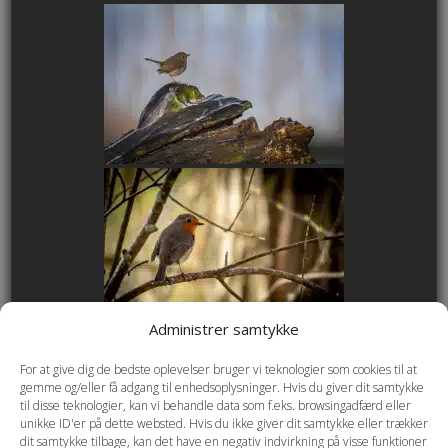
Administrer samtykke
For at give dig de bedste oplevelser bruger vi teknologier som cookies til at
gemme og/eller få adgang til enhedsoplysninger. Hvis du giver dit samtykke
til disse teknologier, kan vi behandle data som f.eks. browsingadfærd eller
unikke ID'er på dette websted. Hvis du ikke giver dit samtykke eller trækker
dit samtykke tilbage, kan det have en negativ indvirkning på visse funktioner