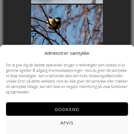
Administrer samtykke
For at give dig de bedste oplevelser bruger vi teknologier som cookies til at
gemme og/eller få adgang til enhedsoplysninger. Hvis du giver dit samtykke
til disse teknologier, kan vi behandle data som f.eks. browsingadfærd eller
unikke ID'er på dette websted. Hvis du ikke giver dit samtykke eller trækker
dit samtykke tilbage, kan det have en negativ indvirkning på visse funktioner
og egenskaber.
GODKEND
AFVIS