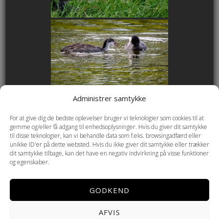
Administrer samtykke
For at give dig de bedste oplevelser bruger vi teknologier som cookies til at
gemme og/eller få adgang til enhedsoplysninger. Hvis du giver dit samtykke
til disse teknologier, kan vi behandle data som f.eks. browsingadfærd eller
unikke ID'er på dette websted. Hvis du ikke giver dit samtykke eller trækker
dit samtykke tilbage, kan det have en negativ indvirkning på visse funktioner
og egenskaber.
GODKEND
AFVIS