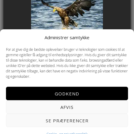
Administrer samtykke
For at give dig de bedste oplevelser bruger vi teknologier som cookies til at
gemme og/eller få adgang til enhedsoplysninger. Hvis du giver dit samtykke
til disse teknologier, kan vi behandle data som f.eks. browsingadfærd eller
unikke ID'er på dette websted. Hvis du ikke giver dit samtykke eller trækker
dit samtykke tilbage, kan det have en negativ indvirkning på visse funktioner
og egenskaber.
GODKEND
AFVIS
Copyright © 2026 Helmenkamp PHOTOGRAPHY ·
Cookie- og
SE PRÆFERENCER
privatlivspolitik