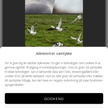
Administrer samtykke
For at give dig de bedste oplevelser bruger vi teknologier som cookies til at
gemme og/eller få adgang til enhedsoplysninger. Hvis du giver dit samtykke
til disse teknologier, kan vi behandle data som f.eks. browsingadfærd eller
unikke ID'er på dette websted. Hvis du ikke giver dit samtykke eller trækker
dit samtykke tilbage, kan det have en negativ indvirkning på visse funktioner
og egenskaber.
GODKEND